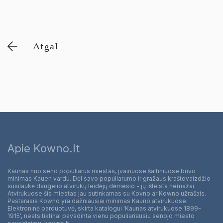
Atgal
Apie Kowno.lt
Kaunas nuo seno populiarus miestas, įvairiuose šaltiniuose buvo
minimas Kauen vardu. Dėl savo populiarumo ir gražaus kraštovaizdžio
susilaukė daugelio atvirukų leidėjų dėmesio - jų išleista nemažai.
Atvirukuose šis miestas jau sutinkamas su Kovno ar Kowno užrašais.
Pastarasis Kowno yra dažniausiai minimas Kauno atvirukuose.
Elektroninė parduotuvė, skirta katalogui 'Kaunas atvirukuose 1899-
1915', neatsitiktinai pavadinta vienu populiariausiu senojo miesto