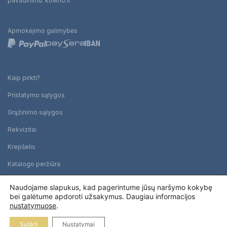
pavadinimu: kowno.lt
Apmokėjimo galimybės
Kaip pirkti?
Pristatymo sąlygos
Grąžinimo sąlygos
Rekvizitai
Krepšelis
Katalogo peržiūra
Naudojame slapukus, kad pagerintume jūsų naršymo kokybę
© 2026 UAB Eruditas. Visos teisės saugomos.
bei galėtume apdoroti užsakymus. Daugiau informacijos
nustatymuose
.
Privatumo politika
Sutikti
Nustatymai